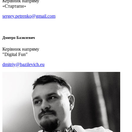
Керівник напряму
«Стартапи»
sergey.petrenko@gmail.com
Дмитро
Базилевич
Керівник напряму
"Digital Fun"
dmitriy@bazilevich.eu