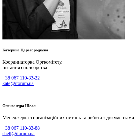
Катерина
Царегородцева
Координаторка Оргкомітету,
питання спонсорства
+38 067 110-33-22
kate@iforum.ua
Олександра
Шелл
Менеджерка з організаційних питань та роботи з документами
+38 067 110-33-88
shell@iforum.ua