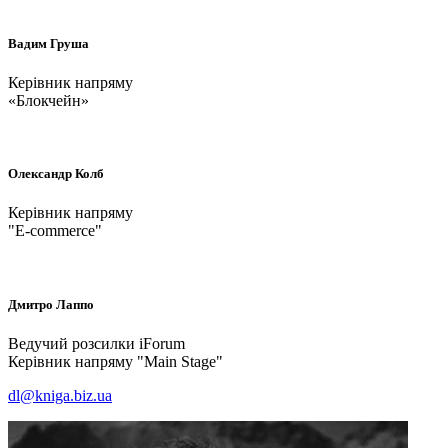
Вадим
Груша
Керівник напряму
«Блокчейн»
Олександр
Колб
Керівник напряму
"E-commerce"
Дмитро
Лаппо
Ведучий розсилки iForum
Керівник напряму "Main Stage"
dl@kniga.biz.ua