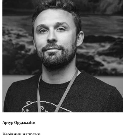
Артур
Оруджалієв
Керівник напряму