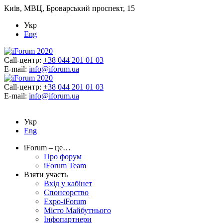
Київ, МВЦ, Броварський проспект, 15
Укр
Eng
Call-центр:
+38 044 201 01 03
E-mail:
info@iforum.ua
Call-центр:
+38 044 201 01 03
E-mail:
info@iforum.ua
Укр
Eng
iForum – це…
Про форум
iForum Team
Взяти участь
Вхід у кабінет
Спонсорство
Expo-iForum
Місто Майбутнього
Інфопартнери