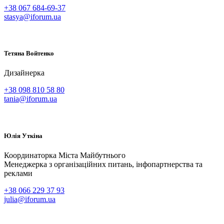
+38 067 684-69-37
stasya@iforum.ua
Тетяна
Войтенко
Дизайнерка
+38 098 810 58 80
tania@iforum.ua
Юлія
Уткіна
Координаторка Міста Майбутнього
Менеджерка з організаційних питань, інфопартнерства та
реклами
+38 066 229 37 93
julia@iforum.ua