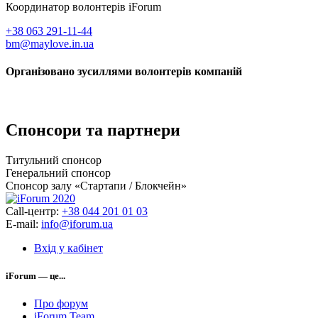
Координатор волонтерів iForum
+38 063 291-11-44
bm@maylove.in.ua
Організовано зусиллями волонтерів компаній
Спонсори та партнери
Титульний спонсор
Генеральний спонсор
Спонсор залу «Стартапи / Блокчейн»
Call-центр:
+38 044 201 01 03
E-mail:
info@iforum.ua
Вхід у кабінет
iForum — це...
Про форум
iForum Team