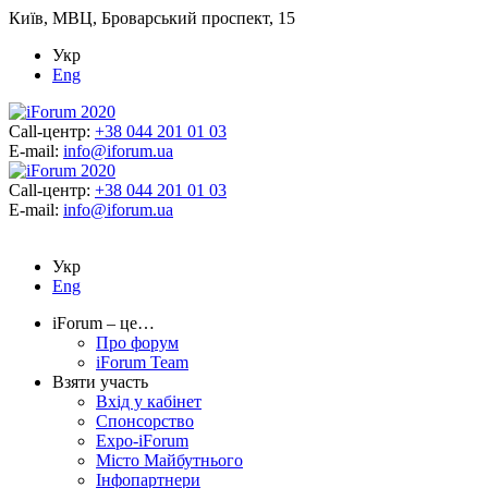
Київ, МВЦ, Броварський проспект, 15
Укр
Eng
Call-центр:
+38 044 201 01 03
E-mail:
info@iforum.ua
Call-центр:
+38 044 201 01 03
E-mail:
info@iforum.ua
Укр
Eng
iForum – це…
Про форум
iForum Team
Взяти участь
Вхід у кабінет
Спонсорство
Expo-iForum
Місто Майбутнього
Інфопартнери