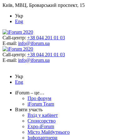
Київ, МВЦ, Броварський проспект, 15
Укр
Eng
Call-центр:
+38 044 201 01 03
E-mail:
info@iforum.ua
Call-центр:
+38 044 201 01 03
E-mail:
info@iforum.ua
Укр
Eng
iForum – це…
Про форум
iForum Team
Взяти участь
Вхід у кабінет
Спонсорство
Expo-iForum
Місто Майбутнього
Інфопартнери