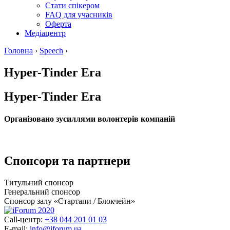
Стати спікером
FAQ для учасників
Оферта
Медіацентр
Головна
›
Speech
›
Hyper-Tinder Era
Hyper-Tinder Era
Організовано зусиллями волонтерів компаній
Спонсори та партнери
Титульний спонсор
Генеральний спонсор
Спонсор залу «Стартапи / Блокчейн»
Call-центр:
+38 044 201 01 03
E-mail:
info@iforum.ua