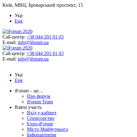
Київ, МВЦ, Броварський проспект, 15
Укр
Eng
Call-центр:
+38 044 201 01 03
E-mail:
info@iforum.ua
Call-центр:
+38 044 201 01 03
E-mail:
info@iforum.ua
Укр
Eng
iForum – це…
Про форум
iForum Team
Взяти участь
Вхід у кабінет
Спонсорство
Expo-iForum
Місто Майбутнього
Інфопартнери