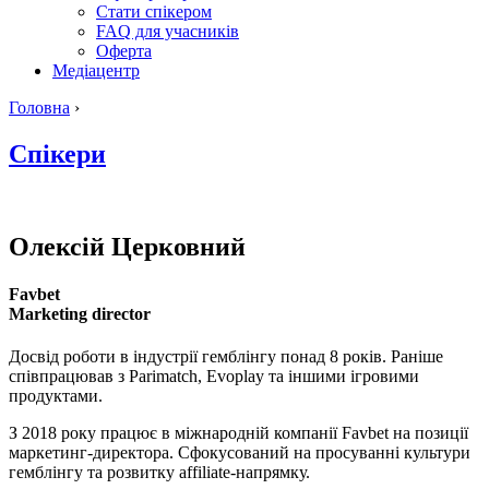
Стати спікером
FAQ для учасників
Оферта
Медіацентр
Головна
›
Спікери
Олексій
Церковний
Favbet
Marketing director
Досвід роботи в індустрії гемблінгу понад 8 років. Раніше
співпрацював з Parimatch, Evoplay та іншими ігровими
продуктами.
З 2018 року працює в міжнародній компанії Favbet на позиції
маркетинг-директора. Cфокусований на просуванні культури
гемблінгу та розвитку affiliate-напрямку.