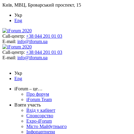
Київ, МВЦ, Броварський проспект, 15
Укр
Eng
Call-центр:
+38 044 201 01 03
E-mail:
info@iforum.ua
Call-центр:
+38 044 201 01 03
E-mail:
info@iforum.ua
Укр
Eng
iForum – це…
Про форум
iForum Team
Взяти участь
Вхід у кабінет
Спонсорство
Expo-iForum
Місто Майбутнього
Інфопартнери