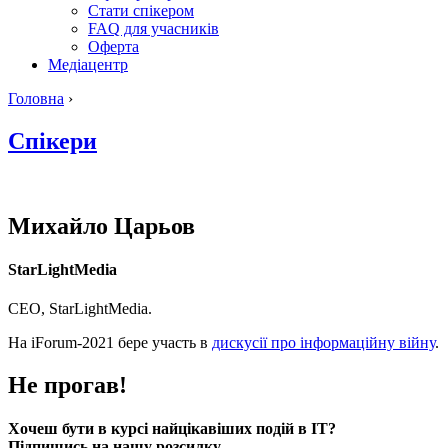
Стати спікером
FAQ для учасників
Оферта
Медіацентр
Головна
›
Спікери
Михайло
Царьов
StarLightMedia
СЕО, StarLightMedia.
На iForum-2021 бере участь в
дискусії про інформаційну війну
.
Не прогав!
Хочеш бути в курсі найцікавіших подій в ІТ?
Підпишись на нашу розсилку