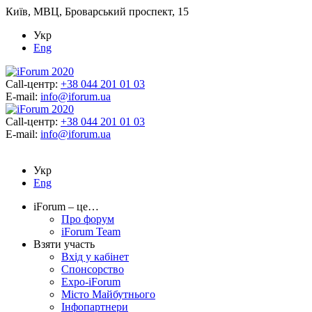
Київ, МВЦ, Броварський проспект, 15
Укр
Eng
Call-центр:
+38 044 201 01 03
E-mail:
info@iforum.ua
Call-центр:
+38 044 201 01 03
E-mail:
info@iforum.ua
Укр
Eng
iForum – це…
Про форум
iForum Team
Взяти участь
Вхід у кабінет
Спонсорство
Expo-iForum
Місто Майбутнього
Інфопартнери