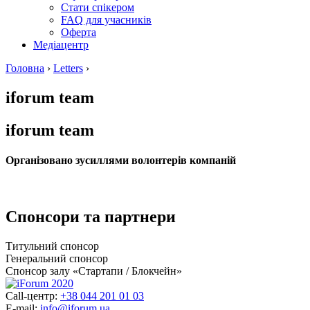
Стати спікером
FAQ для учасників
Оферта
Медіацентр
Головна
›
Letters
›
iforum team
iforum team
Організовано зусиллями волонтерів компаній
Спонсори та партнери
Титульний спонсор
Генеральний спонсор
Спонсор залу «Стартапи / Блокчейн»
Call-центр:
+38 044 201 01 03
E-mail:
info@iforum.ua