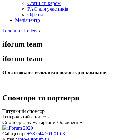
Стати спікером
FAQ для учасників
Оферта
Медіацентр
Головна
›
Letters
›
iforum team
iforum team
Організовано зусиллями волонтерів компаній
Спонсори та партнери
Титульний спонсор
Генеральний спонсор
Спонсор залу «Стартапи / Блокчейн»
Call-центр:
+38 044 201 01 03
E-mail:
info@iforum.ua