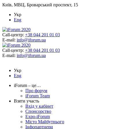
Київ, МВЦ, Броварський проспект, 15
Укр
Eng
Call-центр:
+38 044 201 01 03
E-mail:
info@iforum.ua
Call-центр:
+38 044 201 01 03
E-mail:
info@iforum.ua
Укр
Eng
iForum – це…
Про форум
iForum Team
Взяти участь
Вхід у кабінет
Спонсорство
Expo-iForum
Місто Майбутнього
Інфопартнери