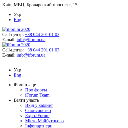
Київ, МВЦ, Броварський проспект, 15
Укр
Eng
Call-центр:
+38 044 201 01 03
E-mail:
info@iforum.ua
Call-центр:
+38 044 201 01 03
E-mail:
info@iforum.ua
Укр
Eng
iForum – це…
Про форум
iForum Team
Взяти участь
Вхід у кабінет
Спонсорство
Expo-iForum
Місто Майбутнього
Інфопартнери