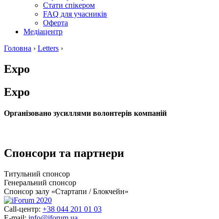
Стати спікером
FAQ для учасників
Оферта
Медіацентр
Головна
›
Letters
›
Expo
Expo
Організовано зусиллями волонтерів компаній
Спонсори та партнери
Титульний спонсор
Генеральний спонсор
Спонсор залу «Стартапи / Блокчейн»
Call-центр:
+38 044 201 01 03
E-mail:
info@iforum.ua