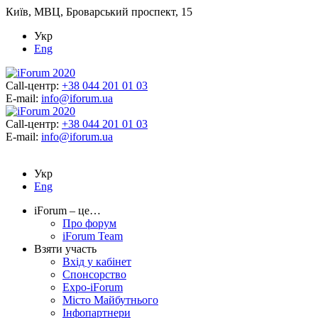
Київ, МВЦ, Броварський проспект, 15
Укр
Eng
Call-центр:
+38 044 201 01 03
E-mail:
info@iforum.ua
Call-центр:
+38 044 201 01 03
E-mail:
info@iforum.ua
Укр
Eng
iForum – це…
Про форум
iForum Team
Взяти участь
Вхід у кабінет
Спонсорство
Expo-iForum
Місто Майбутнього
Інфопартнери