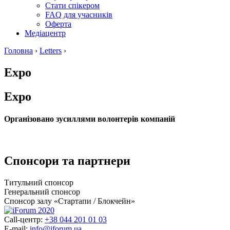
Стати спікером
FAQ для учасників
Оферта
Медіацентр
Головна
›
Letters
›
Expo
Expo
Організовано зусиллями волонтерів компаній
Спонсори та партнери
Титульний спонсор
Генеральний спонсор
Спонсор залу «Стартапи / Блокчейн»
Call-центр:
+38 044 201 01 03
E-mail:
info@iforum.ua