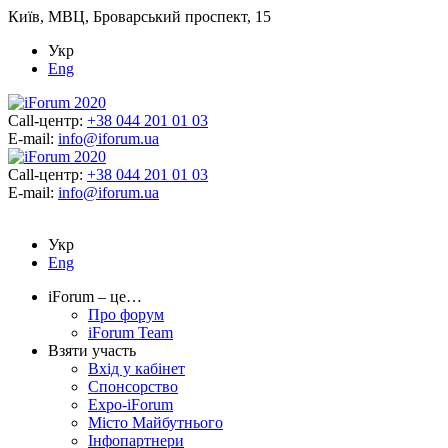
Київ, МВЦ, Броварський проспект, 15
Укр
Eng
Call-центр:
+38 044 201 01 03
E-mail:
info@iforum.ua
Call-центр:
+38 044 201 01 03
E-mail:
info@iforum.ua
Укр
Eng
iForum – це…
Про форум
iForum Team
Взяти участь
Вхід у кабінет
Спонсорство
Expo-iForum
Місто Майбутнього
Інфопартнери