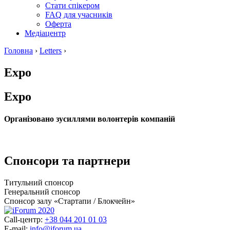
Стати спікером
FAQ для учасників
Оферта
Медіацентр
Головна
›
Letters
›
Expo
Expo
Організовано зусиллями волонтерів компаній
Спонсори та партнери
Титульний спонсор
Генеральний спонсор
Спонсор залу «Стартапи / Блокчейн»
Call-центр:
+38 044 201 01 03
E-mail:
info@iforum.ua