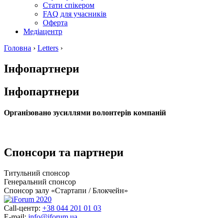
Стати спікером
FAQ для учасників
Оферта
Медіацентр
Головна
›
Letters
›
Інфопартнери
Інфопартнери
Організовано зусиллями волонтерів компаній
Спонсори та партнери
Титульний спонсор
Генеральний спонсор
Спонсор залу «Стартапи / Блокчейн»
Call-центр:
+38 044 201 01 03
E-mail:
info@iforum.ua