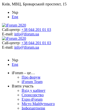
Київ, МВЦ, Броварський проспект, 15
Укр
Eng
Call-центр:
+38 044 201 01 03
E-mail:
info@iforum.ua
Call-центр:
+38 044 201 01 03
E-mail:
info@iforum.ua
Укр
Eng
iForum – це…
Про форум
iForum Team
Взяти участь
Вхід у кабінет
Спонсорство
Expo-iForum
Місто Майбутнього
Інфопартнери