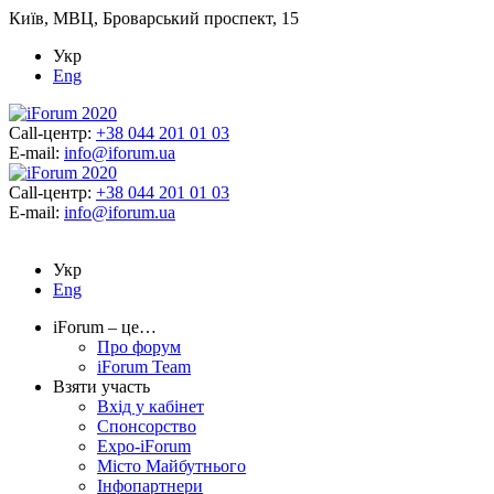
Київ, МВЦ, Броварський проспект, 15
Укр
Eng
Call-центр:
+38 044 201 01 03
E-mail:
info@iforum.ua
Call-центр:
+38 044 201 01 03
E-mail:
info@iforum.ua
Укр
Eng
iForum – це…
Про форум
iForum Team
Взяти участь
Вхід у кабінет
Спонсорство
Expo-iForum
Місто Майбутнього
Інфопартнери