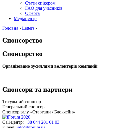
Стати спікером
FAQ для учасників
Оферта
Медіацентр
Головна
›
Letters
›
Спонсорство
Спонсорство
Організовано зусиллями волонтерів компаній
Спонсори та партнери
Титульний спонсор
Генеральний спонсор
Спонсор залу «Стартапи / Блокчейн»
Call-центр:
+38 044 201 01 03
E-mail:
info@iforum.ua