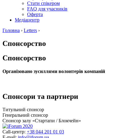
Стати спікером
FAQ для учасників
Оферта
Медіацентр
Головна
›
Letters
›
Спонсорство
Спонсорство
Організовано зусиллями волонтерів компаній
Спонсори та партнери
Титульний спонсор
Генеральний спонсор
Спонсор залу «Стартапи / Блокчейн»
Call-центр:
+38 044 201 01 03
E-mail:
info@iforum.ua