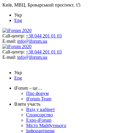
Київ, МВЦ, Броварський проспект, 15
Укр
Eng
Call-центр:
+38 044 201 01 03
E-mail:
info@iforum.ua
Call-центр:
+38 044 201 01 03
E-mail:
info@iforum.ua
Укр
Eng
iForum – це…
Про форум
iForum Team
Взяти участь
Вхід у кабінет
Спонсорство
Expo-iForum
Місто Майбутнього
Інфопартнери