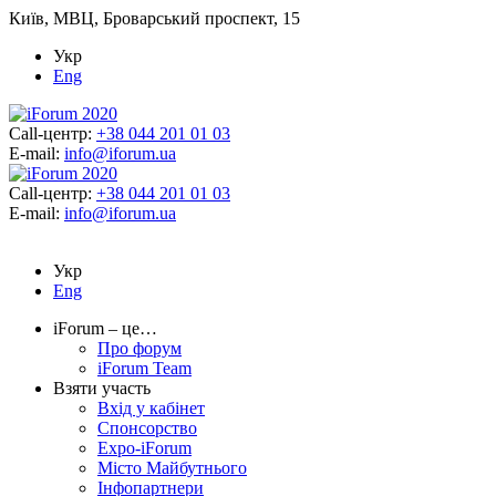
Київ, МВЦ, Броварський проспект, 15
Укр
Eng
Call-центр:
+38 044 201 01 03
E-mail:
info@iforum.ua
Call-центр:
+38 044 201 01 03
E-mail:
info@iforum.ua
Укр
Eng
iForum – це…
Про форум
iForum Team
Взяти участь
Вхід у кабінет
Спонсорство
Expo-iForum
Місто Майбутнього
Інфопартнери