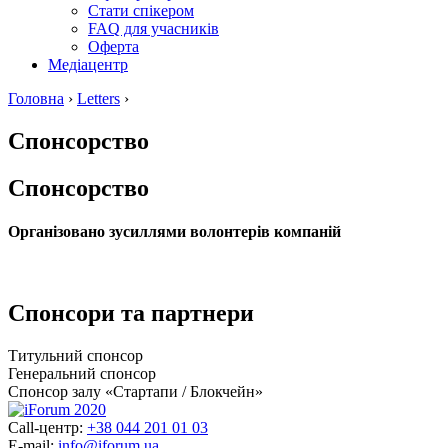
Стати спікером
FAQ для учасників
Оферта
Медіацентр
Головна
›
Letters
›
Спонсорство
Спонсорство
Організовано зусиллями волонтерів компаній
Спонсори та партнери
Титульний спонсор
Генеральний спонсор
Спонсор залу «Стартапи / Блокчейн»
Call-центр:
+38 044 201 01 03
E-mail:
info@iforum.ua