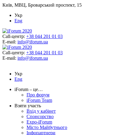
Київ, МВЦ, Броварський проспект, 15
Укр
Eng
Call-центр:
+38 044 201 01 03
E-mail:
info@iforum.ua
Call-центр:
+38 044 201 01 03
E-mail:
info@iforum.ua
Укр
Eng
iForum – це…
Про форум
iForum Team
Взяти участь
Вхід у кабінет
Спонсорство
Expo-iForum
Місто Майбутнього
Інфопартнери