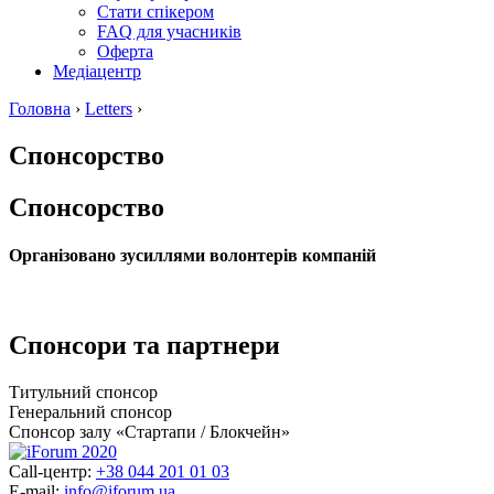
Стати спікером
FAQ для учасників
Оферта
Медіацентр
Головна
›
Letters
›
Спонсорство
Спонсорство
Організовано зусиллями волонтерів компаній
Спонсори та партнери
Титульний спонсор
Генеральний спонсор
Спонсор залу «Стартапи / Блокчейн»
Call-центр:
+38 044 201 01 03
E-mail:
info@iforum.ua