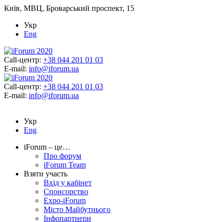
Київ, МВЦ, Броварський проспект, 15
Укр
Eng
Call-центр:
+38 044 201 01 03
E-mail:
info@iforum.ua
Call-центр:
+38 044 201 01 03
E-mail:
info@iforum.ua
Укр
Eng
iForum – це…
Про форум
iForum Team
Взяти участь
Вхід у кабінет
Спонсорство
Expo-iForum
Місто Майбутнього
Інфопартнери