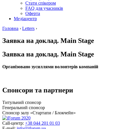
Стати спікером
FAQ для учасників
Оферта
Медіацентр
Головна
›
Letters
›
Заявка на доклад. Main Stage
Заявка на доклад. Main Stage
Організовано зусиллями волонтерів компаній
Спонсори та партнери
Титульний спонсор
Генеральний спонсор
Спонсор залу «Стартапи / Блокчейн»
Call-центр:
+38 044 201 01 03
E-mail:
info@iforum.ua