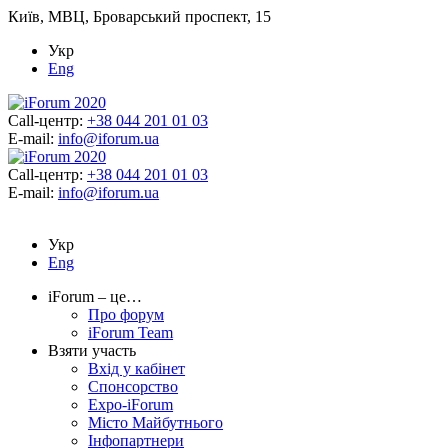
Київ, МВЦ, Броварський проспект, 15
Укр
Eng
Call-центр:
+38 044 201 01 03
E-mail:
info@iforum.ua
Call-центр:
+38 044 201 01 03
E-mail:
info@iforum.ua
Укр
Eng
iForum – це…
Про форум
iForum Team
Взяти участь
Вхід у кабінет
Спонсорство
Expo-iForum
Місто Майбутнього
Інфопартнери