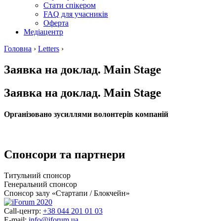
Стати спікером
FAQ для учасників
Оферта
Медіацентр
Головна
›
Letters
›
Заявка на доклад. Main Stage
Заявка на доклад. Main Stage
Організовано зусиллями волонтерів компаній
Спонсори та партнери
Титульний спонсор
Генеральний спонсор
Спонсор залу «Стартапи / Блокчейн»
Call-центр:
+38 044 201 01 03
E-mail:
info@iforum.ua