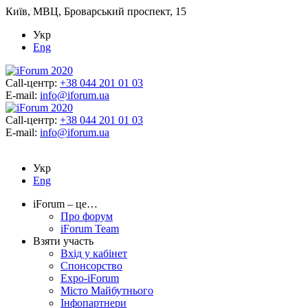
Київ, МВЦ, Броварський проспект, 15
Укр
Eng
Call-центр:
+38 044 201 01 03
E-mail:
info@iforum.ua
Call-центр:
+38 044 201 01 03
E-mail:
info@iforum.ua
Укр
Eng
iForum – це…
Про форум
iForum Team
Взяти участь
Вхід у кабінет
Спонсорство
Expo-iForum
Місто Майбутнього
Інфопартнери