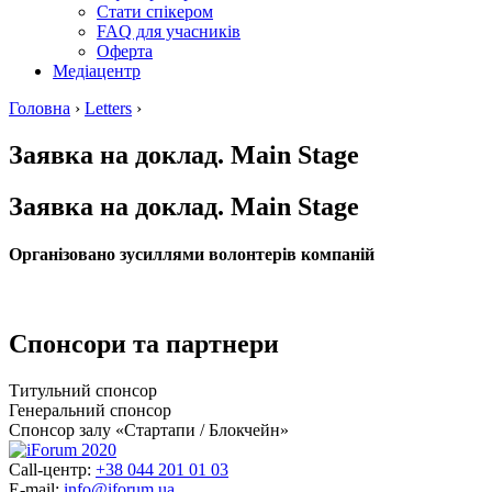
Стати спікером
FAQ для учасників
Оферта
Медіацентр
Головна
›
Letters
›
Заявка на доклад. Main Stage
Заявка на доклад. Main Stage
Організовано зусиллями волонтерів компаній
Спонсори та партнери
Титульний спонсор
Генеральний спонсор
Спонсор залу «Стартапи / Блокчейн»
Call-центр:
+38 044 201 01 03
E-mail:
info@iforum.ua