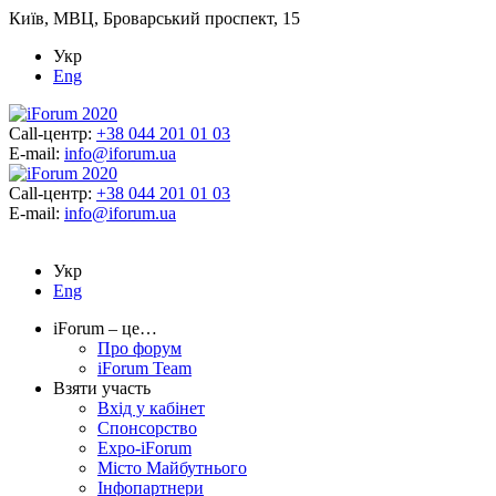
Київ, МВЦ, Броварський проспект, 15
Укр
Eng
Call-центр:
+38 044 201 01 03
E-mail:
info@iforum.ua
Call-центр:
+38 044 201 01 03
E-mail:
info@iforum.ua
Укр
Eng
iForum – це…
Про форум
iForum Team
Взяти участь
Вхід у кабінет
Спонсорство
Expo-iForum
Місто Майбутнього
Інфопартнери