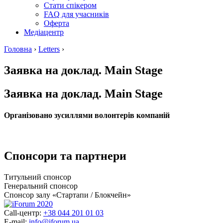
Стати спікером
FAQ для учасників
Оферта
Медіацентр
Головна
›
Letters
›
Заявка на доклад. Main Stage
Заявка на доклад. Main Stage
Організовано зусиллями волонтерів компаній
Спонсори та партнери
Титульний спонсор
Генеральний спонсор
Спонсор залу «Стартапи / Блокчейн»
Call-центр:
+38 044 201 01 03
E-mail:
info@iforum.ua