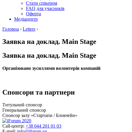
Стати спікером
FAQ для учасників
Оферта
Медіацентр
Головна
›
Letters
›
Заявка на доклад. Main Stage
Заявка на доклад. Main Stage
Організовано зусиллями волонтерів компаній
Спонсори та партнери
Титульний спонсор
Генеральний спонсор
Спонсор залу «Стартапи / Блокчейн»
Call-центр:
+38 044 201 01 03
E-mail:
info@iforum.ua