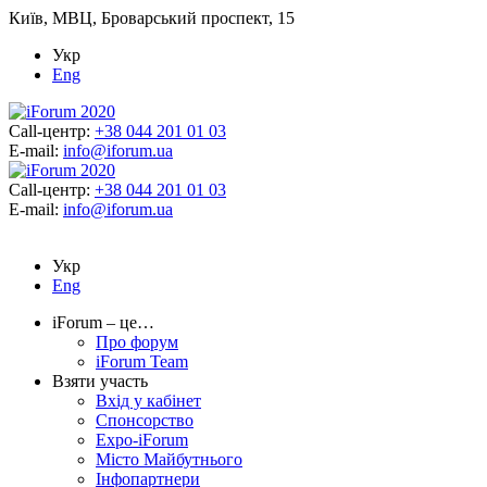
Київ, МВЦ, Броварський проспект, 15
Укр
Eng
Call-центр:
+38 044 201 01 03
E-mail:
info@iforum.ua
Call-центр:
+38 044 201 01 03
E-mail:
info@iforum.ua
Укр
Eng
iForum – це…
Про форум
iForum Team
Взяти участь
Вхід у кабінет
Спонсорство
Expo-iForum
Місто Майбутнього
Інфопартнери