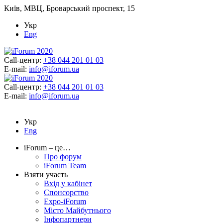
Київ, МВЦ, Броварський проспект, 15
Укр
Eng
Call-центр:
+38 044 201 01 03
E-mail:
info@iforum.ua
Call-центр:
+38 044 201 01 03
E-mail:
info@iforum.ua
Укр
Eng
iForum – це…
Про форум
iForum Team
Взяти участь
Вхід у кабінет
Спонсорство
Expo-iForum
Місто Майбутнього
Інфопартнери