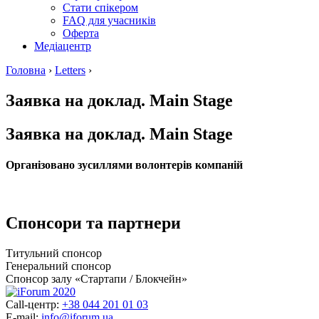
Стати спікером
FAQ для учасників
Оферта
Медіацентр
Головна
›
Letters
›
Заявка на доклад. Main Stage
Заявка на доклад. Main Stage
Організовано зусиллями волонтерів компаній
Спонсори та партнери
Титульний спонсор
Генеральний спонсор
Спонсор залу «Стартапи / Блокчейн»
Call-центр:
+38 044 201 01 03
E-mail:
info@iforum.ua