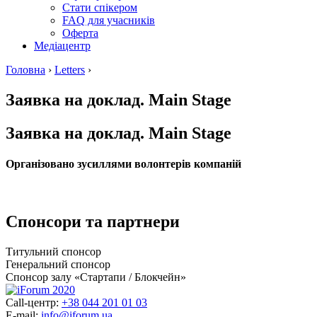
Стати спікером
FAQ для учасників
Оферта
Медіацентр
Головна
›
Letters
›
Заявка на доклад. Main Stage
Заявка на доклад. Main Stage
Організовано зусиллями волонтерів компаній
Спонсори та партнери
Титульний спонсор
Генеральний спонсор
Спонсор залу «Стартапи / Блокчейн»
Call-центр:
+38 044 201 01 03
E-mail:
info@iforum.ua