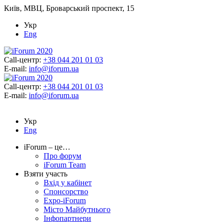
Київ, МВЦ, Броварський проспект, 15
Укр
Eng
Call-центр:
+38 044 201 01 03
E-mail:
info@iforum.ua
Call-центр:
+38 044 201 01 03
E-mail:
info@iforum.ua
Укр
Eng
iForum – це…
Про форум
iForum Team
Взяти участь
Вхід у кабінет
Спонсорство
Expo-iForum
Місто Майбутнього
Інфопартнери