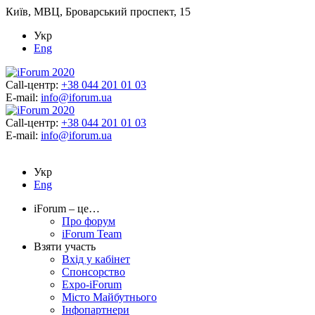
Київ, МВЦ, Броварський проспект, 15
Укр
Eng
Call-центр:
+38 044 201 01 03
E-mail:
info@iforum.ua
Call-центр:
+38 044 201 01 03
E-mail:
info@iforum.ua
Укр
Eng
iForum – це…
Про форум
iForum Team
Взяти участь
Вхід у кабінет
Спонсорство
Expo-iForum
Місто Майбутнього
Інфопартнери