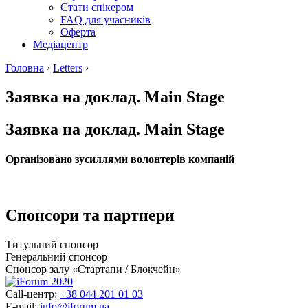
Стати спікером
FAQ для учасників
Оферта
Медіацентр
Головна
›
Letters
›
Заявка на доклад. Main Stage
Заявка на доклад. Main Stage
Організовано зусиллями волонтерів компаній
Спонсори та партнери
Титульний спонсор
Генеральний спонсор
Спонсор залу «Стартапи / Блокчейн»
Call-центр:
+38 044 201 01 03
E-mail:
info@iforum.ua