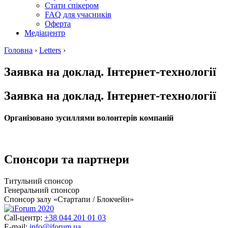
Стати спікером
FAQ для учасників
Оферта
Медіацентр
Головна
›
Letters
›
Заявка на доклад. Інтернет-технології
Заявка на доклад. Інтернет-технології
Організовано зусиллями волонтерів компаній
Спонсори та партнери
Титульний спонсор
Генеральний спонсор
Спонсор залу «Стартапи / Блокчейн»
Call-центр:
+38 044 201 01 03
E-mail:
info@iforum.ua