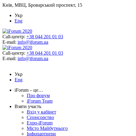
Київ, МВЦ, Броварський проспект, 15
Укр
Eng
Call-центр:
+38 044 201 01 03
E-mail:
info@iforum.ua
Call-центр:
+38 044 201 01 03
E-mail:
info@iforum.ua
Укр
Eng
iForum – це…
Про форум
iForum Team
Взяти участь
Вхід у кабінет
Спонсорство
Expo-iForum
Місто Майбутнього
Інфопартнери