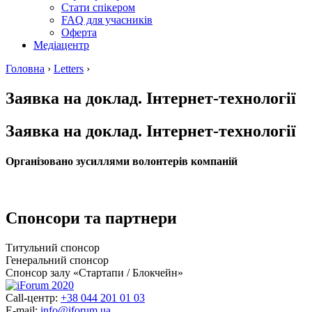
Стати спікером
FAQ для учасників
Оферта
Медіацентр
Головна
›
Letters
›
Заявка на доклад. Інтернет-технології
Заявка на доклад. Інтернет-технології
Організовано зусиллями волонтерів компаній
Спонсори та партнери
Титульний спонсор
Генеральний спонсор
Спонсор залу «Стартапи / Блокчейн»
Call-центр:
+38 044 201 01 03
E-mail:
info@iforum.ua