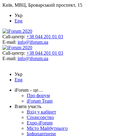
Київ, МВЦ, Броварський проспект, 15
Укр
Eng
Call-центр:
+38 044 201 01 03
E-mail:
info@iforum.ua
Call-центр:
+38 044 201 01 03
E-mail:
info@iforum.ua
Укр
Eng
iForum – це…
Про форум
iForum Team
Взяти участь
Вхід у кабінет
Спонсорство
Expo-iForum
Місто Майбутнього
Інфопартнери