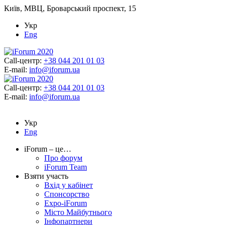
Київ, МВЦ, Броварський проспект, 15
Укр
Eng
Call-центр:
+38 044 201 01 03
E-mail:
info@iforum.ua
Call-центр:
+38 044 201 01 03
E-mail:
info@iforum.ua
Укр
Eng
iForum – це…
Про форум
iForum Team
Взяти участь
Вхід у кабінет
Спонсорство
Expo-iForum
Місто Майбутнього
Інфопартнери