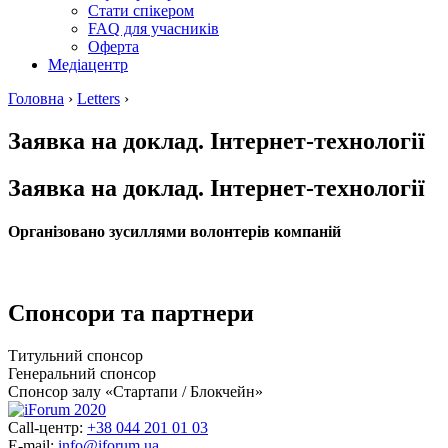
Стати спікером
FAQ для учасників
Оферта
Медіацентр
Головна
›
Letters
›
Заявка на доклад. Інтернет-технології
Заявка на доклад. Інтернет-технології
Організовано зусиллями волонтерів компаній
Спонсори та партнери
Титульний спонсор
Генеральний спонсор
Спонсор залу «Стартапи / Блокчейн»
Call-центр:
+38 044 201 01 03
E-mail:
info@iforum.ua