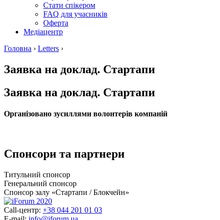
Стати спікером
FAQ для учасників
Оферта
Медіацентр
Головна
›
Letters
›
Заявка на доклад. Стартапи
Заявка на доклад. Стартапи
Організовано зусиллями волонтерів компаній
Спонсори та партнери
Титульний спонсор
Генеральний спонсор
Спонсор залу «Стартапи / Блокчейн»
Call-центр:
+38 044 201 01 03
E-mail:
info@iforum.ua