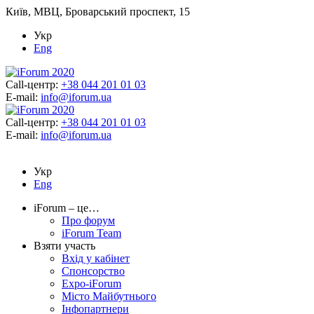
Київ, МВЦ, Броварський проспект, 15
Укр
Eng
Call-центр:
+38 044 201 01 03
E-mail:
info@iforum.ua
Call-центр:
+38 044 201 01 03
E-mail:
info@iforum.ua
Укр
Eng
iForum – це…
Про форум
iForum Team
Взяти участь
Вхід у кабінет
Спонсорство
Expo-iForum
Місто Майбутнього
Інфопартнери