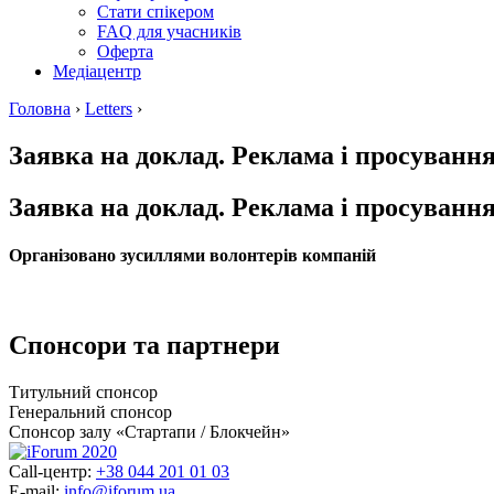
Стати спікером
FAQ для учасників
Оферта
Медіацентр
Головна
›
Letters
›
Заявка на доклад. Реклама і просуванн
Заявка на доклад. Реклама і просуванн
Організовано зусиллями волонтерів компаній
Спонсори та партнери
Титульний спонсор
Генеральний спонсор
Спонсор залу «Стартапи / Блокчейн»
Call-центр:
+38 044 201 01 03
E-mail:
info@iforum.ua