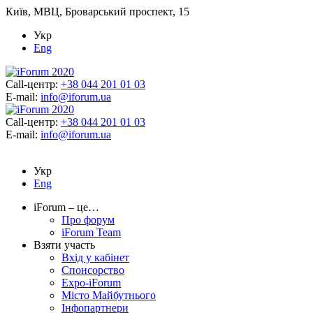
Київ, МВЦ, Броварський проспект, 15
Укр
Eng
Call-центр:
+38 044 201 01 03
E-mail:
info@iforum.ua
Call-центр:
+38 044 201 01 03
E-mail:
info@iforum.ua
Укр
Eng
iForum – це…
Про форум
iForum Team
Взяти участь
Вхід у кабінет
Спонсорство
Expo-iForum
Місто Майбутнього
Інфопартнери