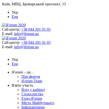
Київ, МВЦ, Броварський проспект, 15
Укр
Eng
Call-центр:
+38 044 201 01 03
E-mail:
info@iforum.ua
Call-центр:
+38 044 201 01 03
E-mail:
info@iforum.ua
Укр
Eng
iForum – це…
Про форум
iForum Team
Взяти участь
Вхід у кабінет
Спонсорство
Expo-iForum
Місто Майбутнього
Інфопартнери