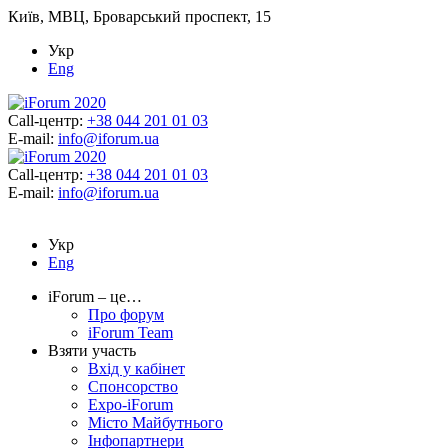
Київ, МВЦ, Броварський проспект, 15
Укр
Eng
Call-центр:
+38 044 201 01 03
E-mail:
info@iforum.ua
Call-центр:
+38 044 201 01 03
E-mail:
info@iforum.ua
Укр
Eng
iForum – це…
Про форум
iForum Team
Взяти участь
Вхід у кабінет
Спонсорство
Expo-iForum
Місто Майбутнього
Інфопартнери