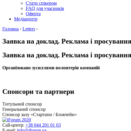
Стати спікером
FAQ для учасників
Оферта
Медіацентр
Головна
›
Letters
›
Заявка на доклад. Реклама і просуванн
Заявка на доклад. Реклама і просуванн
Організовано зусиллями волонтерів компаній
Спонсори та партнери
Титульний спонсор
Генеральний спонсор
Спонсор залу «Стартапи / Блокчейн»
Call-центр:
+38 044 201 01 03
E-mail:
info@iforum.ua