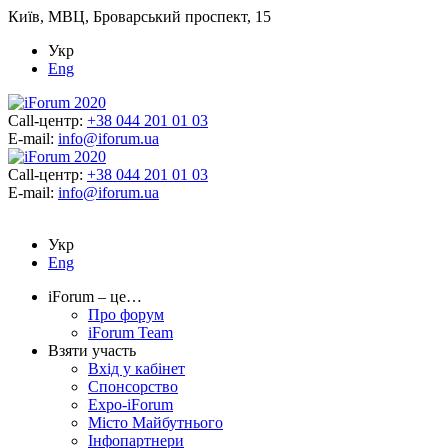
Київ, МВЦ, Броварський проспект, 15
Укр
Eng
Call-центр:
+38 044 201 01 03
E-mail:
info@iforum.ua
Call-центр:
+38 044 201 01 03
E-mail:
info@iforum.ua
Укр
Eng
iForum – це…
Про форум
iForum Team
Взяти участь
Вхід у кабінет
Спонсорство
Expo-iForum
Місто Майбутнього
Інфопартнери