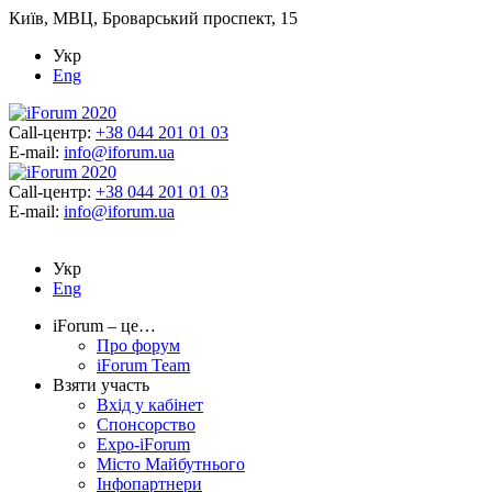
Київ, МВЦ, Броварський проспект, 15
Укр
Eng
Call-центр:
+38 044 201 01 03
E-mail:
info@iforum.ua
Call-центр:
+38 044 201 01 03
E-mail:
info@iforum.ua
Укр
Eng
iForum – це…
Про форум
iForum Team
Взяти участь
Вхід у кабінет
Спонсорство
Expo-iForum
Місто Майбутнього
Інфопартнери