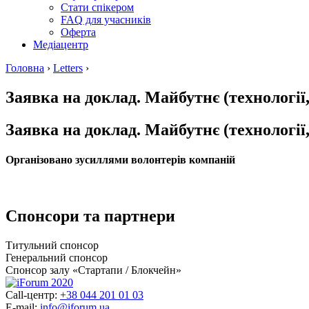
Стати спікером
FAQ для учасників
Оферта
Медіацентр
Головна
›
Letters
›
Заявка на доклад. Майбутнє (технології, 
Заявка на доклад. Майбутнє (технології, 
Організовано зусиллями волонтерів компаній
Спонсори та партнери
Титульний спонсор
Генеральний спонсор
Спонсор залу «Стартапи / Блокчейн»
Call-центр:
+38 044 201 01 03
E-mail:
info@iforum.ua