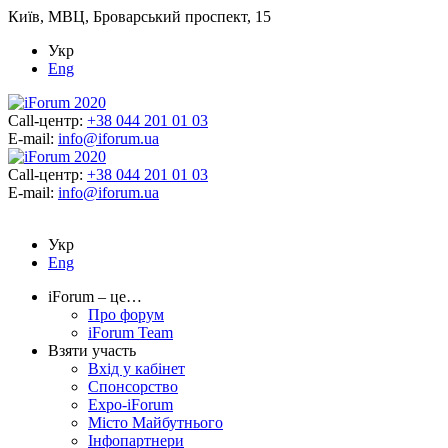
Київ, МВЦ, Броварський проспект, 15
Укр
Eng
Call-центр:
+38 044 201 01 03
E-mail:
info@iforum.ua
Call-центр:
+38 044 201 01 03
E-mail:
info@iforum.ua
Укр
Eng
iForum – це…
Про форум
iForum Team
Взяти участь
Вхід у кабінет
Спонсорство
Expo-iForum
Місто Майбутнього
Інфопартнери