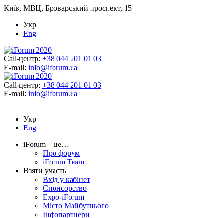
Київ, МВЦ, Броварський проспект, 15
Укр
Eng
Call-центр:
+38 044 201 01 03
E-mail:
info@iforum.ua
Call-центр:
+38 044 201 01 03
E-mail:
info@iforum.ua
Укр
Eng
iForum – це…
Про форум
iForum Team
Взяти участь
Вхід у кабінет
Спонсорство
Expo-iForum
Місто Майбутнього
Інфопартнери