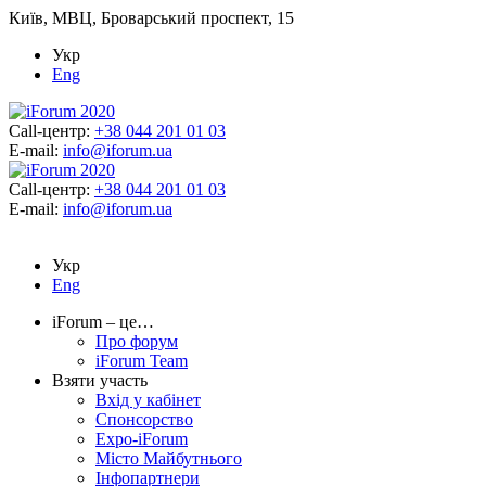
Київ, МВЦ, Броварський проспект, 15
Укр
Eng
Call-центр:
+38 044 201 01 03
E-mail:
info@iforum.ua
Call-центр:
+38 044 201 01 03
E-mail:
info@iforum.ua
Укр
Eng
iForum – це…
Про форум
iForum Team
Взяти участь
Вхід у кабінет
Спонсорство
Expo-iForum
Місто Майбутнього
Інфопартнери