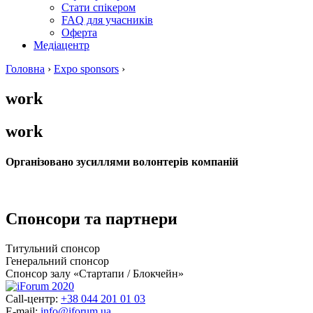
Стати спікером
FAQ для учасників
Оферта
Медіацентр
Головна
›
Expo sponsors
›
work
work
Організовано зусиллями волонтерів компаній
Спонсори та партнери
Титульний спонсор
Генеральний спонсор
Спонсор залу «Стартапи / Блокчейн»
Call-центр:
+38 044 201 01 03
E-mail:
info@iforum.ua