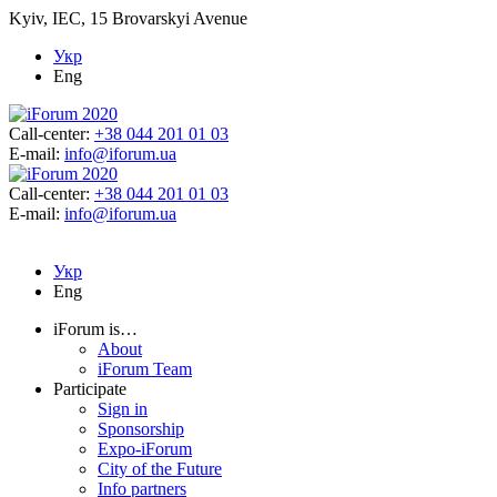
Kyiv, IEC, 15 Brovarskyi Avenue
Укр
Eng
Call-center:
+38 044 201 01 03
E-mail:
info@iforum.ua
Call-center:
+38 044 201 01 03
E-mail:
info@iforum.ua
Укр
Eng
iForum is…
About
iForum Team
Participate
Sign in
Sponsorship
Expo-iForum
City of the Future
Info partners