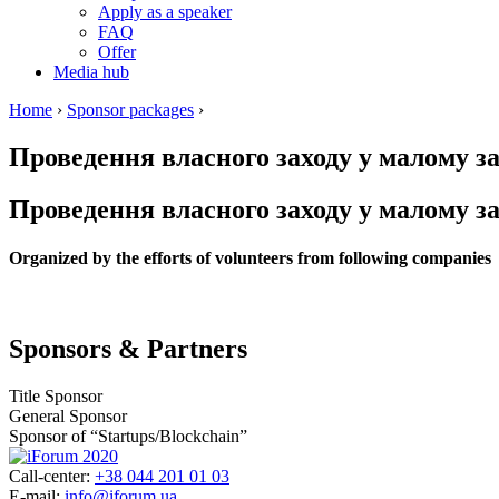
Apply as a speaker
FAQ
Offer
Media hub
Home
›
Sponsor packages
›
Проведення власного заходу у малому залі
Проведення власного заходу у малому залі
Organized by the efforts of volunteers from following companies
Sponsors & Partners
Title Sponsor
General Sponsor
Sponsor of “Startups/Blockchain”
Call-center:
+38 044 201 01 03
E-mail:
info@iforum.ua