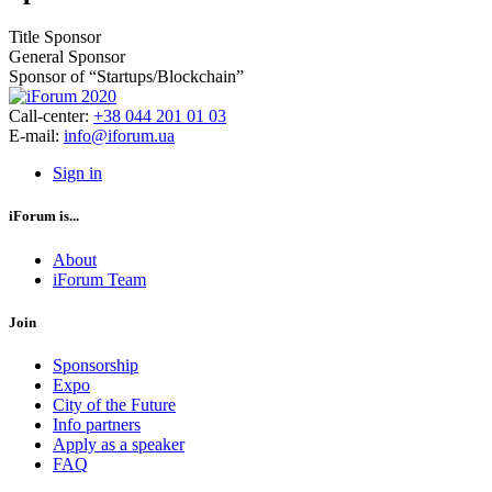
Title Sponsor
General Sponsor
Sponsor of “Startups/Blockchain”
Call-center:
+38 044 201 01 03
E-mail:
info@iforum.ua
Sign in
iForum is...
About
iForum Team
Join
Sponsorship
Expo
City of the Future
Info partners
Apply as a speaker
FAQ